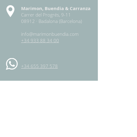
Marimon, Buendia & Carranza
Carrer del Progrés, 9-11
08912 ·
Badalona
(Barcelona)
info@marimonbuendia.com
+34 933 88 34 00
+34 655 397 578